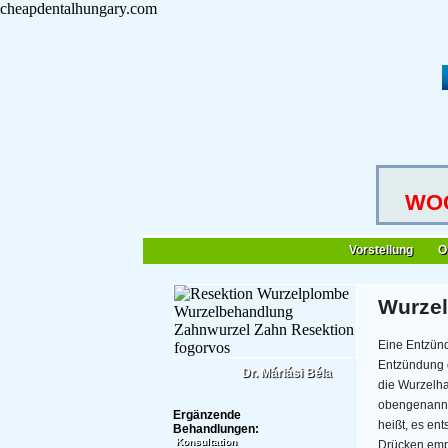
cheapdentalhungary.com
WOC
Vorstellung
O
Wurzel
Eine Entzünd
Entzündung d
Dr. Máriási Béla
die Wurzelha
obengenannt
Ergänzende
heißt, es ent
Behandlungen:
Konsultation
Drücken empf