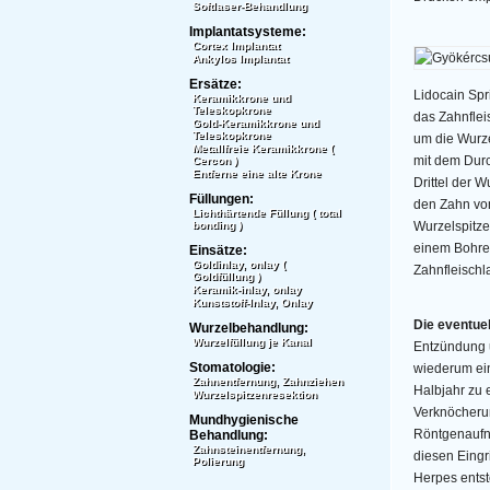
Softlaser-Behandlung
Implantatsysteme:
Cortex Implantat
Ankylos Implantat
Ersätze:
Lidocain Spr
Keramikkrone und
Teleskopkrone
das Zahnfle
Gold-Keramikkrone und
Teleskopkrone
um die Wurze
Metallfreie Keramikkrone (
mit dem Durc
Cercon )
Entferne eine alte Krone
Drittel der W
Füllungen:
den Zahn vo
Lichthärtende Füllung ( total
bonding )
Wurzelspitze
einem Bohrer
Einsätze:
Goldinlay, onlay (
Zahnfleisch
Goldfüllung )
Keramik-inlay, onlay
Kunststoff-Inlay, Onlay
Die eventue
Wurzelbehandlung:
Wurzelfüllung je Kanal
Entzündung u
Stomatologie:
wiederum ein
Zahnentfernung, Zahnziehen
Halbjahr zu 
Wurzelspitzenresektion
Verknöcherun
Mundhygienische
Röntgenaufn
Behandlung:
Zahnsteinentfernung,
diesen Eingri
Polierung
Herpes entst