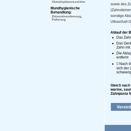
Wurzelspitzenresektion
sowie des Z
Mundhygienische
(Zahnsteinen
Behandlung:
sonstige Abl
Zahnsteinentfernung,
Polierung
Ultraschall-
Ablauf der 
Das Zahn
Das Gerä
Zahn mit 
Die Abla
entfernt
 Nach d
sich der
schwierig
Gleich nach 
warme, saur
Zahnpasta f
Verein