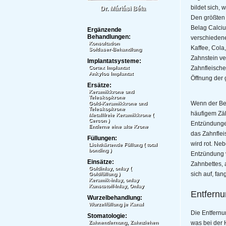
bildet sich, 
Dr. Máriási Béla
Den größten 
Belag Calciu
Ergänzende
Behandlungen:
verschiedene
Konsultation
Kaffee, Cola
Softlaser-Behandlung
Zahnstein ve
Implantatsysteme:
Cortex Implantat
Zahnfleische
Ankylos Implantat
Öffnung der 
Ersätze:
Keramikkrone und
Teleskopkrone
Wenn der Be
Gold-Keramikkrone und
Teleskopkrone
häufigem Zäh
Metallfreie Keramikkrone (
Cercon )
Entzündungen
Entferne eine alte Krone
das Zahnflei
Füllungen:
wird rot. Ne
Lichthärtende Füllung ( total
bonding )
Entzündung v
Einsätze:
Zahnbettes, 
Goldinlay, onlay (
sich auf, fa
Goldfüllung )
Keramik-inlay, onlay
Kunststoff-Inlay, Onlay
Entfernu
Wurzelbehandlung:
Wurzelfüllung je Kanal
Die Entfernu
Stomatologie:
Zahnentfernung, Zahnziehen
was bei der 