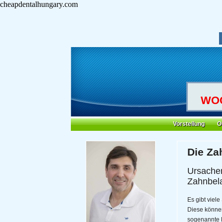
cheapdentalhungary.com
WOC
Vorstellung
O
Die Za
Ursachen
Zahnbel
Es gibt viel
Diese können
sogenannte B