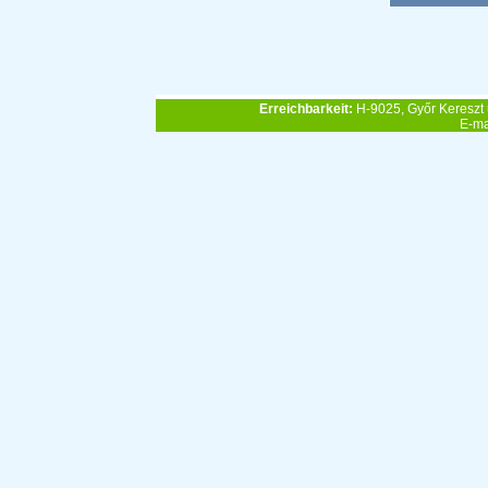
Erreichbarkeit:
H-9025, Győr Kereszt 
E-ma