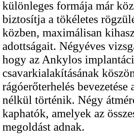
különleges formája már köz
biztosítja a tökéletes rögzül
közben, maximálisan kihaszn
adottságait. Négyéves vizsgá
hogy az Ankylos implantáció
csavarkialakításának köszön
rágóerőterhelés bevezetése 
nélkül történik. Négy átmé
kaphatók, amelyek az össze
megoldást adnak.