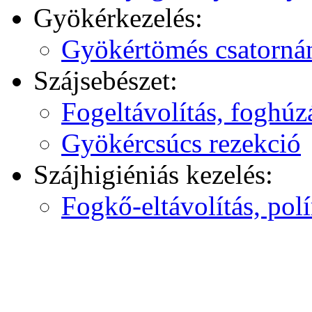
Gyökérkezelés:
Gyökértömés csatorná
Szájsebészet:
Fogeltávolítás, foghúz
Gyökércsúcs rezekció
Szájhigiéniás kezelés:
Fogkő-eltávolítás, pol