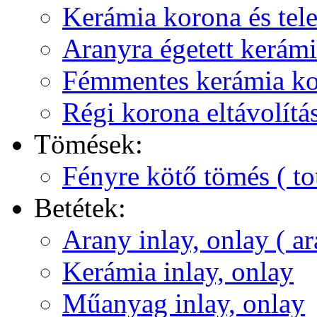
Kerámia korona és tel
Aranyra égetett kerámi
Fémmentes kerámia ko
Régi korona eltávolítá
Tömések:
Fényre kötő tömés ( to
Betétek:
Arany inlay, onlay ( a
Kerámia inlay, onlay
Műanyag inlay, onlay