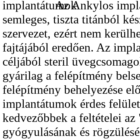
Az Ankylos impla
semleges, tiszta titánból ké
szervezet, ezért nem kerülh
fajtájából eredően. Az imp
céljából steril üvegcsomago
gyárilag a felépítmény belse
felépítmény behelyezése előt
implantátumok érdes felület
kedvezőbbek a feltételei az
gyógyulásának és rögzülés