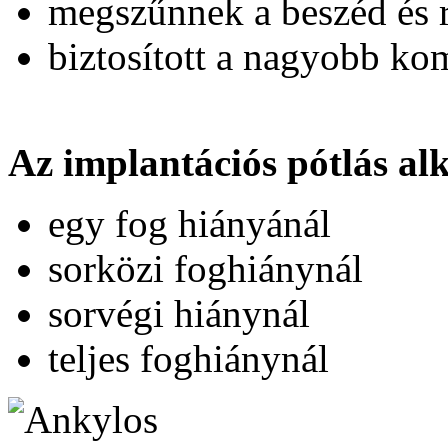
megszűnnek a beszéd és 
biztosított a nagyobb ko
Az implantációs pótlás al
egy fog hiányánál
sorközi foghiánynál
sorvégi hiánynál
teljes foghiánynál