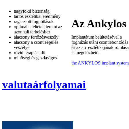
nagyfokú biztonság
tartós esztétikai eredmény
Az Ankylos 
ragasztott fogpótlások
optimális feltételt teremt az
azonnali terheléshez
alacsony fertőzésveszély
Implantátum beültetésével a
alacsony a csontleépülés
foghúzás utáni csontlebontódás
veszélye
és az arc esztétikájának romlása
rövid terápiás idő
is megelőzhető.
minőségi és gazdaságos
the ANKYLOS implant system
valutaárfolyamai